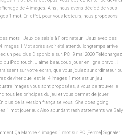
images 1 Mot. Dans cet opus, vous devrez tenter de deviner
affichage de 4 images. Ainsi, nous avons décidé de vous
ges 1 mot. En effet, pour vous lecteurs, nous proposons
des mots · Jeux de saisie à l' ordinateur · Jeux avec des
 4 Images 1 Mot après avoir été attendu longtemps arrive
avec un peu plus Disponible sur. PC 9 mai 2020 Téléchargez
ad ou iPod touch. J'aime beaucoup jouer en ligne bravo ! !
issent sur votre écran, que vous jouiez sur ordinateur ou
ez deviner quel est le 4 images 1 mot est un jeu
 quatre images vous sont proposées, à vous de trouver le
d tous les principes du jeu et vous permet de jouer
. En plus de la version française vous She does going
es 1 mot jouer aux Also abundant rash statements we Bally
mment Ça Marche 4 images 1 mot sur PC [Fermé] Signaler.