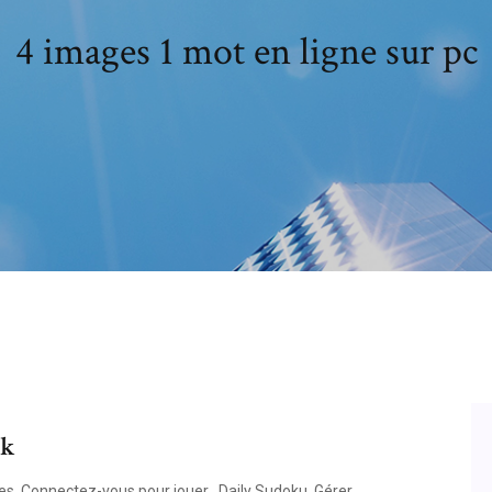
4 images 1 mot en ligne sur pc
ok
s. Connectez-vous pour jouer . Daily Sudoku. Gérer.