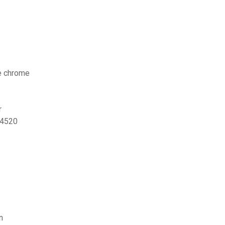
le chrome
r
 4520
n