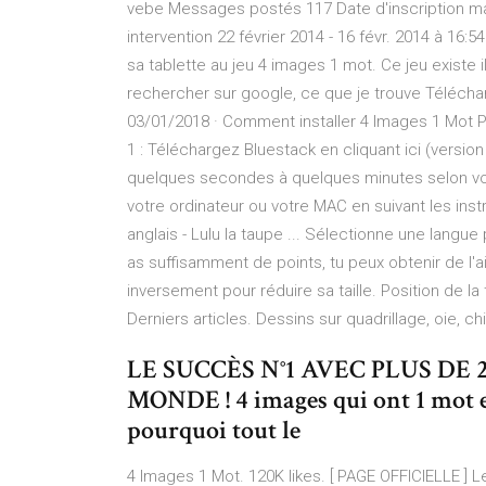
vebe Messages postés 117 Date d'inscription m
intervention 22 février 2014 - 16 févr. 2014 à 16:5
sa tablette au jeu 4 images 1 mot. Ce jeu existe i
rechercher sur google, ce que je trouve Téléchar
03/01/2018 · Comment installer 4 Images 1 Mot 
1 : Téléchargez Bluestack en cliquant ici (versi
quelques secondes à quelques minutes selon votre
votre ordinateur ou votre MAC en suivant les ins
anglais - Lulu la taupe ... Sélectionne une langue
as suffisamment de points, tu peux obtenir de l'aid
inversement pour réduire sa taille. Position de l
Derniers articles. Dessins sur quadrillage, oie, c
LE SUCCÈS N°1 AVEC PLUS DE 
MONDE ! 4 images qui ont 1 mot 
pourquoi tout le
4 Images 1 Mot. 120K likes. [ PAGE OFFICIELLE ] 