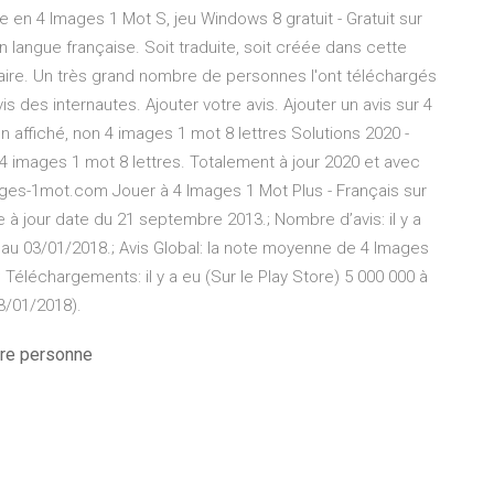
en 4 Images 1 Mot S, jeu Windows 8 gratuit - Gratuit sur
n langue française. Soit traduite, soit créée dans cette
laire. Un très grand nombre de personnes l'ont téléchargés
vis des internautes. Ajouter votre avis. Ajouter un avis sur 4
 affiché, non 4 images 1 mot 8 lettres Solutions 2020 -
 images 1 mot 8 lettres. Totalement à jour 2020 et avec
es-1mot.com Jouer à 4 Images 1 Mot Plus - Français sur
e à jour date du 21 septembre 2013.; Nombre d’avis: il y a
 au 03/01/2018.; Avis Global: la note moyenne de 4 Images
 Téléchargements: il y a eu (Sur le Play Store) 5 000 000 à
3/01/2018).
tre personne