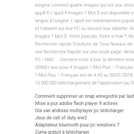
énigme contient quatre images qui ont une chose 
app8.fr L'appli 4 Images 1 Mot S est disponible e
langue à l'origine. L'appli est extrêmement popu
et l'utlisent sur leur PC ou encore leur tablette. A
Images 1 Mot S. Votre pseudo: Votre e-mail *: Non
Recherche rapide Solutions de Tous Niveaux de 4
une Recherche Rapide sur une seule page. 4imag
PC / MAC ... Dernière mise à jour: la dernière mis
259061 avis pour 4 Images 1 Mot Plus – Français
1 Mot Plus – Français est de 4.42 au 03/01/2018.;
10 000 000 téléchargement de l’application (au 0
Comment supprimer un snap enregistré par lau
Mise a jour adobe flash player 9 activex
Gta san andreas multiplayer pc télécharger
Jeux de call of duty ww2
Adaptateur bluetooth pour pc windows 7
Zuma gratuit à télécharger