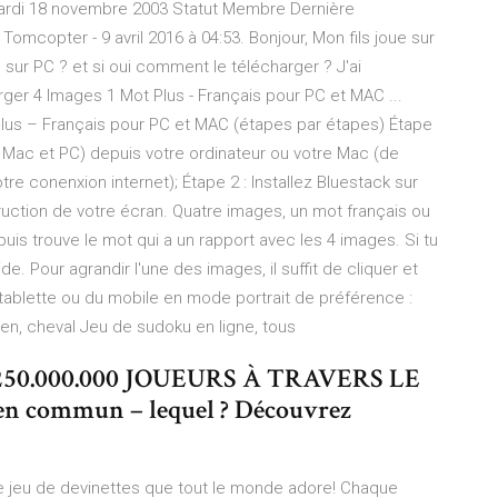
ardi 18 novembre 2003 Statut Membre Dernière
4 Tomcopter - 9 avril 2016 à 04:53. Bonjour, Mon fils joue sur
l sur PC ? et si oui comment le télécharger ? J'ai
ger 4 Images 1 Mot Plus - Français pour PC et MAC ...
Plus – Français pour PC et MAC (étapes par étapes) Étape
on Mac et PC) depuis votre ordinateur ou votre Mac (de
 conenxion internet); Étape 2 : Installez Bluestack sur
truction de votre écran. Quatre images, un mot français ou
 puis trouve le mot qui a un rapport avec les 4 images. Si tu
e. Pour agrandir l'une des images, il suffit de cliquer et
a tablette ou du mobile en mode portrait de préférence :
hien, cheval Jeu de sudoku en ligne, tous
250.000.000 JOUEURS À TRAVERS LE
en commun – lequel ? Découvrez
Le jeu de devinettes que tout le monde adore! Chaque