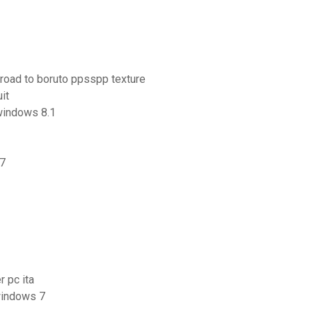
 road to boruto ppsspp texture
it
 windows 8.1
 7
 pc ita
windows 7