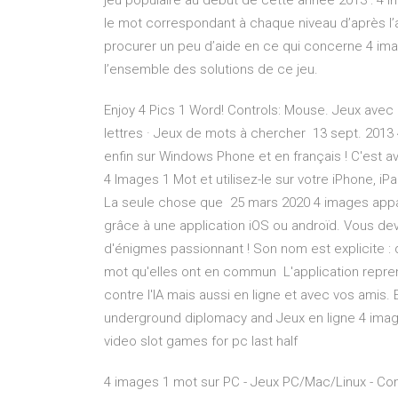
jeu populaire au début de cette année 2013 : 4 
le mot correspondant à chaque niveau d’après l’
procurer un peu d’aide en ce qui concerne 4 ima
l’ensemble des solutions de ce jeu.
Enjoy 4 Pics 1 Word! Controls: Mouse. Jeux avec 
lettres · Jeux de mots à chercher 13 sept. 2013
enfin sur Windows Phone et en français ! C'est 
4 Images 1 Mot et utilisez-le sur votre iPhone, iP
La seule chose que 25 mars 2020 4 images appara
grâce à une application iOS ou androïd. Vous dev
d'énigmes passionnant ! Son nom est explicite :
mot qu'elles ont en commun L'application repren
contre l'IA mais aussi en ligne et avec vos amis
underground diplomacy and Jeux en ligne 4 imag
video slot games for pc last half
4 images 1 mot sur PC - Jeux PC/Mac/Linux - Co